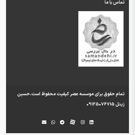
تماس با ما
تمام حقوق برای موسسه عصر کیفیت محفوظ است.حسین
زینل 09125076715