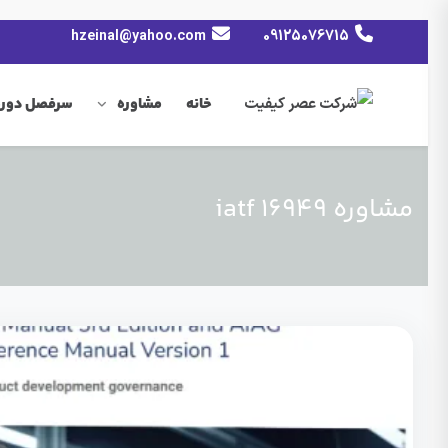
hzeinal@yahoo.com
09125076715
خانه
مشاوره
سرفصل دوره
مشاوره iatf 16949