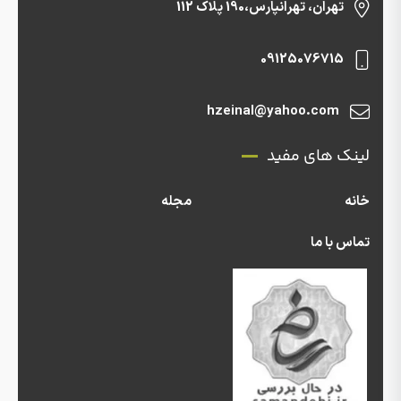
تهران، تهرانپارس،190 پلاک 112
09125076715
hzeinal@yahoo.com
لینک های مفید
خانه
مجله
تماس با ما