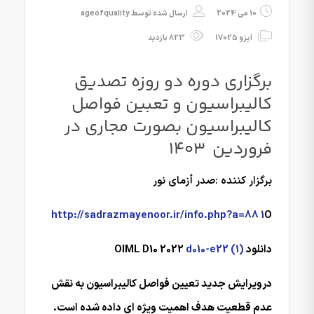
10 می 2024
ارسال شده توسط
ageofquality
ایزو 17025
823 بازدید
برگزاری دوره دو روزه تصدیق
کالیبراسیون و تعبین فواصل
کالیبراسیون بصورت مجاری در
فروردین ۱۴۰۳
برگزار کننده :صدر أزمای نور
http://sadrazmayenoor.ir/info.php?a=88
1
O
دانلود OIML D10 2022
d010-e22 (1)
درویرایش جدید تعیین فواصل کالیبراسیون به نقش
عدم قطعیت هدف اهمیت ویژه ای داده شده است.