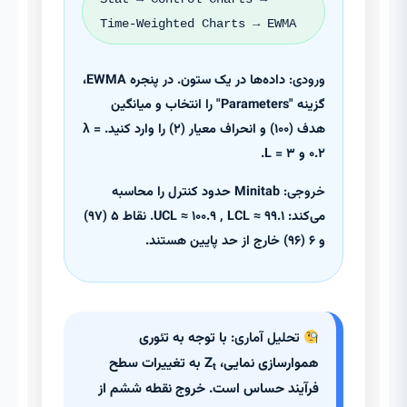
Time-Weighted Charts → EWMA
ورودی:
داده‌ها در یک ستون. در پنجره EWMA،
گزینه "Parameters" را انتخاب و میانگین
هدف (۱۰۰) و انحراف معیار (۲) را وارد کنید. λ =
۰.۲ و L = ۳.
خروجی:
Minitab حدود کنترل را محاسبه
می‌کند: UCL ≈ ۱۰۰.۹ , LCL ≈ ۹۹.۱. نقاط ۵ (۹۷)
و ۶ (۹۶) خارج از حد پایین هستند.
تحلیل آماری:
با توجه به تئوری
هموارسازی نمایی، Z
به تغییرات سطح
t
فرآیند حساس است. خروج نقطه ششم از