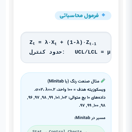
فرمول محاسباتی
Z
= λ·X
+ (1-λ)·Z
t
t
t-1
UCL/LCL = μ₀ ± L·σ·√(λ/())
مثال صنعت رنگ (با Minitab)
ویسکوزیته هدف = ۱۰۰ واحد، σ=۲، λ=۰.۲.
داده‌های ۱۰ بچ متوالی: ۱۰۲, ۱۰۱, ۹۹, ۹۸, ۹۷, ۹۶,
۹۸, ۱۰۰, ۹۹, ۹۷.
مسیر در Minitab:
Stat → Control Charts →