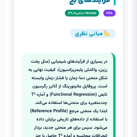
فرآیندهای بچ
VDA
Minitab (ماکرو/PLS)
مبانی نظری
در بسیاری از فرآیندهای شیمیایی (مثل پخت
رزین، واکنش پلیمریزاسیون)، کیفیت نهایی به
شکل منحنی دما-زمان یا فشار-زمان وابسته
است. پروفایل مانیتورینگ از
آنالیز رگرسیون
تابعی (Functional Regression)
و
آماره T²
چندمتغیره برای منحنی‌ها
استفاده می‌کند.
ابتدا یک منحنی مرجع (Reference Profile)
با استفاده از داده‌های تاریخی برازش داده
می‌شود. سپس برای هر منحنی جدید، بردار
انحرافات محاسبه و آماره T² حاصل با حد