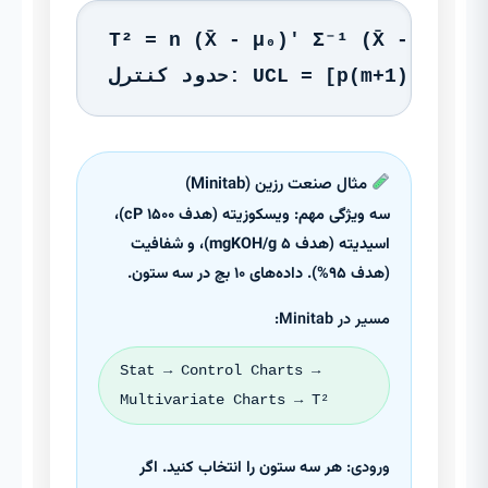
T² = n (X̄ - μ₀)' Σ⁻¹ (X̄ - μ₀)
UCL = [p(m+1)(n-1)] / [m n
مثال صنعت رزین (Minitab)
سه ویژگی مهم: ویسکوزیته (هدف ۱۵۰۰ cP)،
اسیدیته (هدف ۵ mgKOH/g)، و شفافیت
(هدف ۹۵%). داده‌های ۱۰ بچ در سه ستون.
مسیر در Minitab:
Stat → Control Charts →
Multivariate Charts → T²
ورودی:
هر سه ستون را انتخاب کنید. اگر