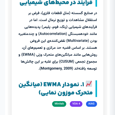
فرآیند در محیط‌های شیمیایی
در صنایع گسسته (مثل قطعات فلزی)، فرض بر
استقلال مشاهدات و توزیع نرمال است. اما در
فرآیندهای شیمیایی (رنگ، فوم، پلیمر) پدیده‌هایی
مانند
خودهمبستگی (Autocorrelation)
و
چندمتغیره
بودن (Multivariate)
نقض‌کننده‌ی این فروض
هستند. بر اساس
قضیه حد مرکزی
و تعمیم‌های آن،
روش‌هایی مانند
میانگین‌های متحرک وزنی (EWMA)
و
مجموع تجمعی (CUSUM)
برای غلبه بر این چالش‌ها
توسعه یافته‌اند (Montgomery, 2009).
۱. نمودار EWMA (میانگین
متحرک موزون نمایی)
Minitab
VDA 4
AIAG