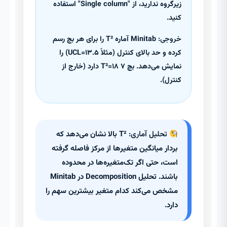
زیرگروه ندارید، از "Single column" استفاده
کنید.
خروجی:
Minitab آماره T² را برای هر بچ رسم
کرده و حد بالای کنترل (مثلاً UCL=۱۳.۵) را
نمایش می‌دهد. بچ ۷ T²=۱۸ دارد (خارج از
کنترل).
تحلیل آماری:
T² بالا نشان می‌دهد که
بردار میانگین متغیرها از مرکز فاصله گرفته
است، حتی اگر تک‌متغیره‌ها در محدوده
باشند. تحلیل Decomposition در Minitab
مشخص می‌کند کدام متغیر بیشترین سهم را
دارد.