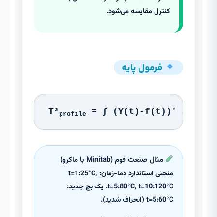
کنترل مقایسه می‌شود.
فرمول پایه
T²
= ∫ (Y(t)-f(t))' Σ⁻¹(t)
profile
مثال صنعت فوم (Minitab با ماکرو)
منحنی استاندارد دما-زمان: t=1:25°C,
t=5:80°C, t=10:120°C. یک بچ جدید:
t=5:60°C (انحراف شدید).