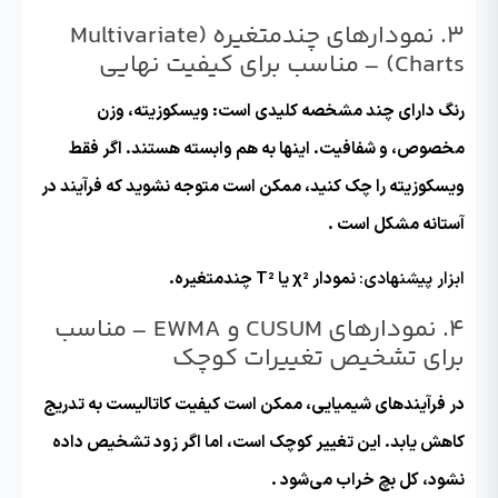
۳. نمودارهای چندمتغیره (Multivariate
Charts) –
مناسب برای کیفیت نهایی
رنگ دارای چند مشخصه کلیدی است: ویسکوزیته، وزن
مخصوص، و شفافیت. اینها به هم وابسته هستند. اگر فقط
ویسکوزیته را چک کنید، ممکن است متوجه نشوید که فرآیند در
آستانه مشکل است .
ابزار پیشنهادی:
نمودار χ² یا T² چندمتغیره.
۴. نمودارهای CUSUM و EWMA –
مناسب
برای تشخیص تغییرات کوچک
در فرآیندهای شیمیایی، ممکن است کیفیت کاتالیست به تدریج
کاهش یابد. این تغییر کوچک است، اما اگر زود تشخیص داده
نشود، کل بچ خراب می‌شود .