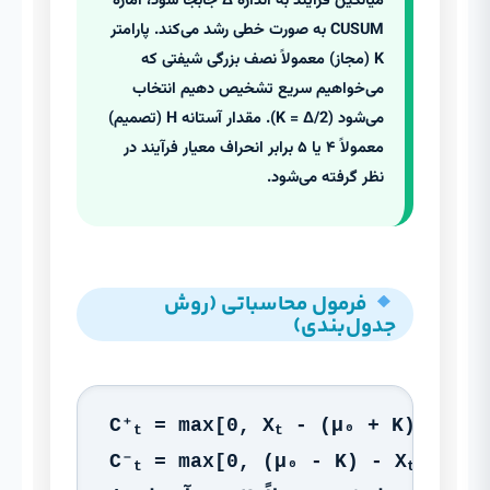
میانگین فرآیند به اندازه Δ جابجا شود، آماره
CUSUM به صورت خطی رشد می‌کند. پارامتر
K (مجاز) معمولاً نصف بزرگی شیفتی که
می‌خواهیم سریع تشخیص دهیم انتخاب
می‌شود (K = Δ/2). مقدار آستانه H (تصمیم)
معمولاً ۴ یا ۵ برابر انحراف معیار فرآیند در
نظر گرفته می‌شود.
فرمول محاسباتی (روش
جدول‌بندی)
C⁺
= max[0, X
- (μ₀ + K) + C⁺
t
t
t
C⁻
= max[0, (μ₀ - K) - X
+ C⁻
t
t
t