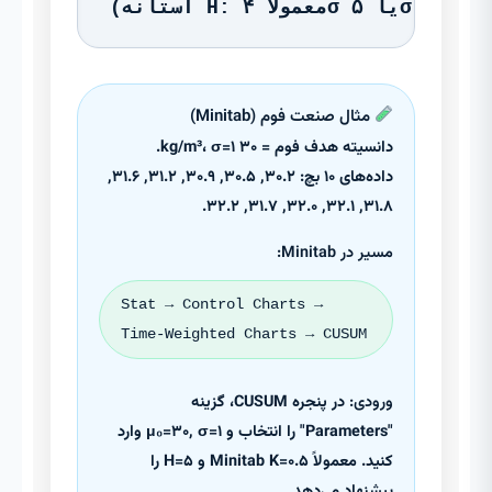
(آستانه H: معمولاً ۴σ یا ۵σ)
مثال صنعت فوم (Minitab)
دانسیته هدف فوم = ۳۰ kg/m³، σ=۱.
داده‌های ۱۰ بچ: ۳۰.۲, ۳۰.۵, ۳۰.۹, ۳۱.۲, ۳۱.۶,
۳۱.۸, ۳۲.۱, ۳۲.۰, ۳۱.۷, ۳۲.۲.
مسیر در Minitab:
Stat → Control Charts →
Time-Weighted Charts → CUSUM
ورودی:
در پنجره CUSUM، گزینه
"Parameters" را انتخاب و μ₀=۳۰, σ=۱ وارد
کنید. معمولاً Minitab K=۰.۵ و H=۵ را
پیشنهاد می‌دهد.