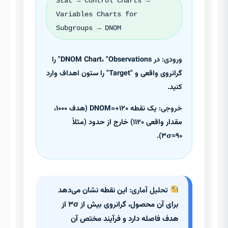
Stat → Control Charts →
Variables Charts for
Subgroups → DNOM
ورودی:
در DNOM Chart، "Observations" را
گرانروی واقعی و "Target" را ستون اهداف وارد
کنید.
خروجی:
یک نقطه DNOM=+۱۲۰ (هدف ۱۰۰۰،
مقدار واقعی ۱۱۲۰) خارج از حدود (مثلاً
۳σ≈۹۰).
تحلیل آماری:
این نقطه نشان می‌دهد
برای آن محصول، گرانروی بیش از ۳σ از
هدف فاصله دارد و فرآیند مختص آن