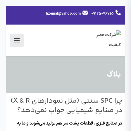
hzeinal@yahoo.com
09125076715
بلاگ
چرا SPC سنتی (مثل نمودارهای X̅ & R)
در صنایع شیمیایی جواب نمی‌دهد؟
در صنایع فلزی، قطعات پشت سر هم تولید می‌شوند و ما به