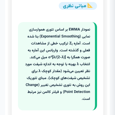
مبانی نظری
نمودار EWMA بر اساس
تئوری هموارسازی
نمایی (Exponential Smoothing)
بنا شده
است. آماره Z
ترکیب خطی از مشاهدات
t
فعلی و گذشته است. واریانس این آماره به
صورت همگرا به σ²[λ/(2-λ)] میل می‌کند.
انتخاب λ بهینه با توجه به اندازه شیفت مورد
نظر تعیین می‌شود (مقدار کوچک λ برای
تشخیص شیفت‌های کوچک). مبنای تئوریک
این روش به
تئوری تشخیص تغییر (Change
Point Detection)
و
فیلتر کالمن
نیز مرتبط
است.