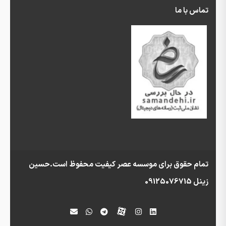
تماس با ما
تمام حقوق برای موسسه عصر کیفیت محفوظ است.حسین
زینل 09125076715