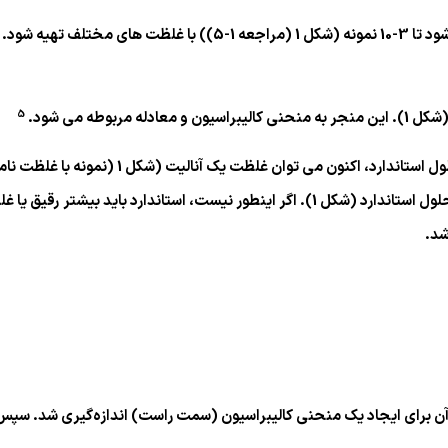
مهم است که غلظت اولیه مرجع مشخص باشد. سپس رقیق می شود تا 3-10 نم
5
طه می شود.
پس از ایجاد منحنی کالیبراسیون با استفاده از 
در محدوده رقت ها باشد، یعنی بین کمترین و بالاترین غلظت محلول استاندارد (شکل 1). اگر اینط
شد.
ول استاندارد رقیق شد (Ref 1- Ref 5) و جذب آن برای ایجاد یک منحنی کالیبراسیون (سمت راست) ا