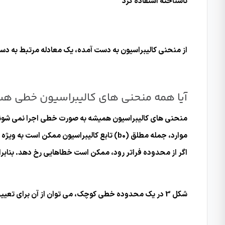
ناشناخته استفاده کرد
از منحنی کالیبراسیون به دست آمده، یک معادله مرتبط به دست 
آیا همه منحنی های کالیبراسیون خطی ه
منحنی های کالیبراسیون همیشه به صورت خطی اجرا نمی شوند. ا
اگر از محدوده فراتر رود، ممکن است خطاهایی رخ دهد. بنابر
شکل 3 در یک محدوده خطی کوچک، می توان از آن برای تعیین غلظت استفاده کرد. محدوده خطی نباید رها شود. A: اندازه گیری اول، B: اندازه گیری دوم، b0: عناصر مطلق بالا و پایین 0.