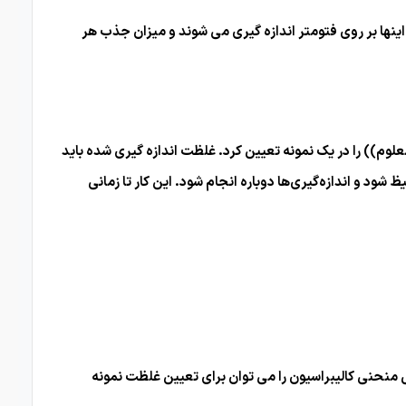
ونه (شکل 1 (مراجعه 1-5)) با غلظت های مختلف تهیه شود. اینها بر روی فتومتر اندازه گیری می شوند و میزان جذب هر
یک سری رقت محلول استاندارد، اکنون می توان غلظت یک آنالیت (شکل 1 (نمونه با غلظت نامعلوم)) را در یک نمونه تعیین کرد. غلظت اندازه گیری شده باید
ور نیست، استاندارد باید بیشتر رقیق یا غلیظ شود و اندازه‌گیری‌ها دوباره انجام شود. این کار تا زمانی
ندازه‌گیری شد. سپس منحنی کالیبراسیون را می توان برای تعیین غلظت نمونه