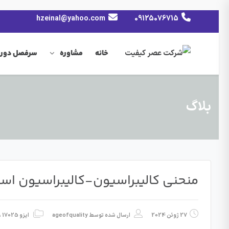
hzeinal@yahoo.com
09125076715
خانه
مشاوره
سرفصل دوره
بلاگ
منحنی کالیبراسیون-کالیبراسیون اسپ
27 ژوئن 2024
ارسال شده توسط
ageofquality
ایزو 17025
،