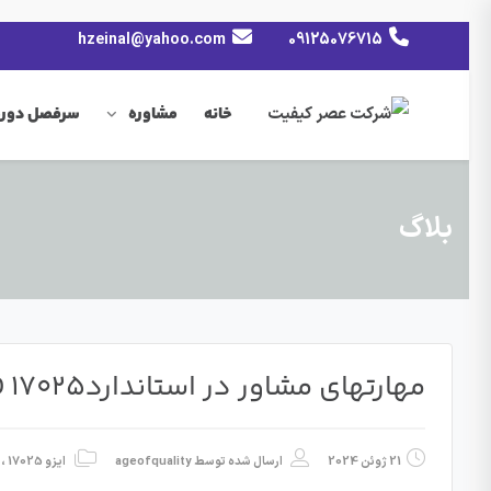
hzeinal@yahoo.com
09125076715
خانه
مشاوره
سرفصل دوره
بلاگ
مهارتهای مشاور در استانداردISO 17025
21 ژوئن 2024
ارسال شده توسط
ageofquality
ایزو 17025
،