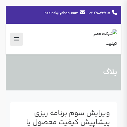
hzeinal@yahoo.com
09125076715
بلاگ
ویرایش سوم برنامه ریزی
پیشاپیش کیفیت محصول یا