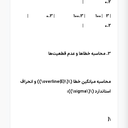
0.2 |
| 3 | 100 | 100.3 | 0.3 |
0.2 |
3. محاسبه خطاها و عدم قطعیت‌ها
محاسبه میانگین خطا (\(\overline{E}\)) و انحراف
استاندارد (\(\sigma\)):
\[