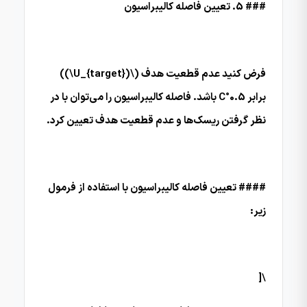
### 5. تعیین فاصله کالیبراسیون
فرض کنید عدم قطعیت هدف (\(U_{target}\))
برابر 0.5°C باشد. فاصله کالیبراسیون را می‌توان با در
نظر گرفتن ریسک‌ها و عدم قطعیت هدف تعیین کرد.
#### تعیین فاصله کالیبراسیون با استفاده از فرمول
زیر:
\[