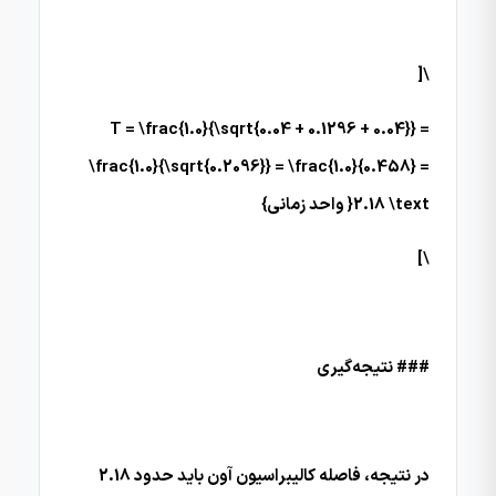
\[
T = \frac{1.0}{\sqrt{0.04 + 0.1296 + 0.04}} =
\frac{1.0}{\sqrt{0.2096}} = \frac{1.0}{0.458} =
2.18 \text{ واحد زمانی}
\]
### نتیجه‌گیری
در نتیجه، فاصله کالیبراسیون آون باید حدود 2.18