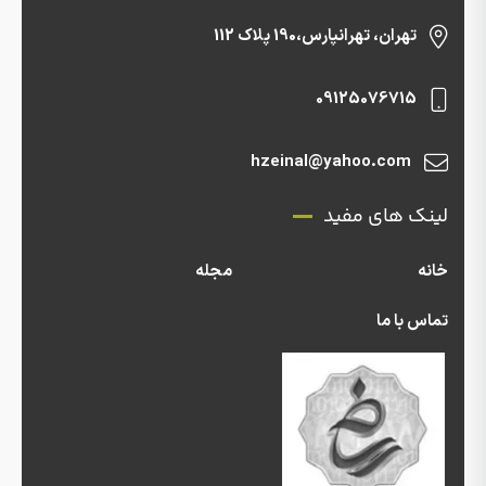
تهران، تهرانپارس،190 پلاک 112
09125076715
hzeinal@yahoo.com
لینک های مفید
خانه
مجله
تماس با ما