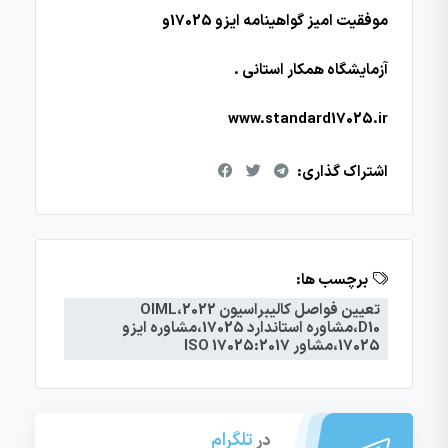
موفقیت امیز گواهینامه ایزو 17025و
آزمایشگاه همکار استانی .
www.standard17025.ir
اشتراک گذاری:
برچسب ها:
تعیین فواصل کالیبراسیون 2022،OIML
D10،مشاوره استاندارد 17025،مشاوره ایزو
17025،مشاور ISO 17025:2017
تلگرام
در