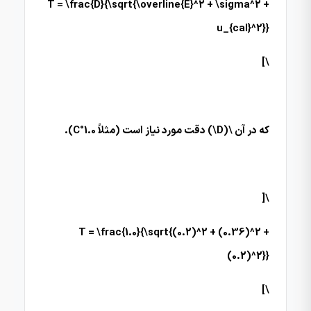
T = \frac{D}{\sqrt{\overline{E}^2 + \sigma^2 +
u_{cal}^2}}
\]
که در آن \(D\) دقت مورد نیاز است (مثلاً 1.0°C).
\[
T = \frac{1.0}{\sqrt{(0.2)^2 + (0.36)^2 +
(0.2)^2}}
\]