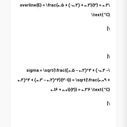
\overline{E} = \frac{0.5 + (-0.2) + 0.3}{3} = 0.2
\text{ °C}
\]
\[
\sigma = \sqrt{\frac{(0.5 – 0.2)^2 + (-0.2 –
0.2)^2 + (0.3 – 0.2)^2}{3-1}} = \sqrt{\frac{0.09 +
0.16 + 0.01}{2}} = 0.36 \text{ °C}
\]