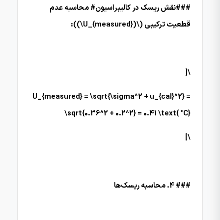
###نقش ریسک در کالیبراسیون# محاسبه عدم
قطعیت ترکیبی (\(U_{measured}\)):
\[
U_{measured} = \sqrt{\sigma^2 + u_{cal}^2} =
\sqrt{0.36^2 + 0.2^2} = 0.41 \text{ °C}
\]
### 4. محاسبه ریسک‌ها