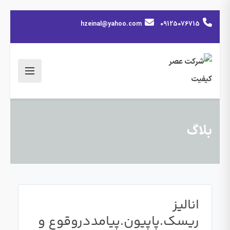
hzeinal@yahoo.com
09125076715
بلاگ
انالیز
ریسک.پاپیون.پیامددروقوع و