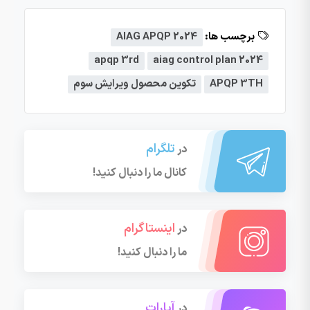
برچسب ها:
AIAG APQP 2024
apqp 3rd
aiag control plan 2024
APQP 3TH
تکوین محصول ویرایش سوم
تلگرام
در
کانال ما را دنبال کنید!
اینستاگرام
در
ما را دنبال کنید!
آپارات
در