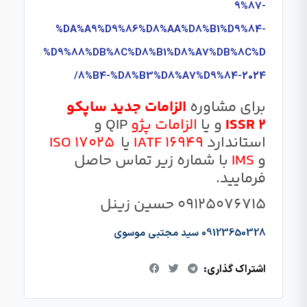
9%87-
%DA%A9%D9%86%D8%AA%D8%B1%D9%84-
%D9%88%DB%8C%D8%B1%D8%A7%DB%8C%D
8%B4-%D8%B3%D8%A7%D9%84-2024/
برای مشاوره
الزامات جدید ساپکو
ISSR 2
و یا
الزامات پژو
QIP و
استاندارد
IATF 16949
یا
ISO 17025
و
IMS
با شماره زیر تماس حاصل
فرمایید.
09125076715 حسین زینل
09123650328 سید مجتبی موسوی
اشتراک گذاری: