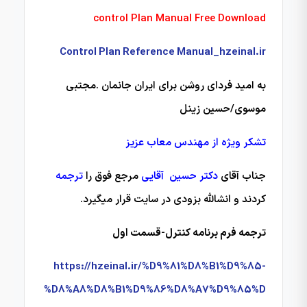
control Plan Manual Free Download
Control Plan Reference Manual_hzeinal.ir
به امید فردای روشن برای ایران جانمان .مجتبی
موسوی/حسین زینل
تشکر ویژه از مهندس معاب عزیز
جناب آقای
دکتر حسین آقایی
مرجع فوق را
ترجمه
کردند و انشالله بزودی در سایت قرار میگیرد.
ترجمه فرم برنامه کنترل-قسمت اول
https://hzeinal.ir/%D9%81%D8%B1%D9%85-
%D8%A8%D8%B1%D9%86%D8%A7%D9%85%D