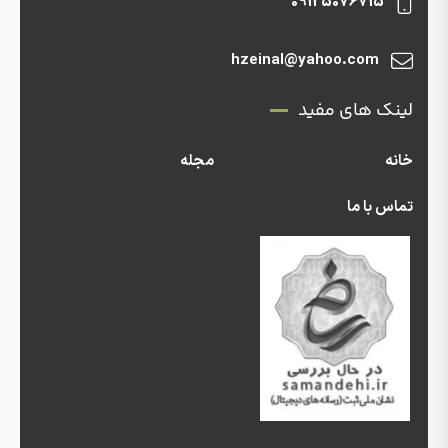
09125076715
hzeinal@yahoo.com
لینک های مفید
خانه
مجله
تماس با ما