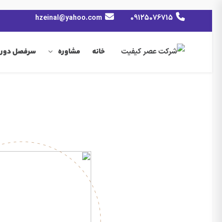
hzeinal@yahoo.com
09125076715
خانه
مشاوره
سرفصل دوره