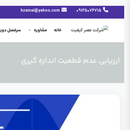
hzeinal@yahoo.com
09125076715
خانه
مشاوره
سرفصل دوره
ارزیابی عدم قطعیت اندازه گیری