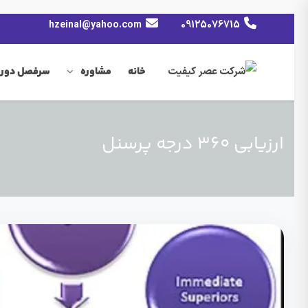
hzeinal@yahoo.com
09125076715
خانه
مشاوره
سرفصل دوره
ارزیابی ۳۶۰ درجه پرسنل