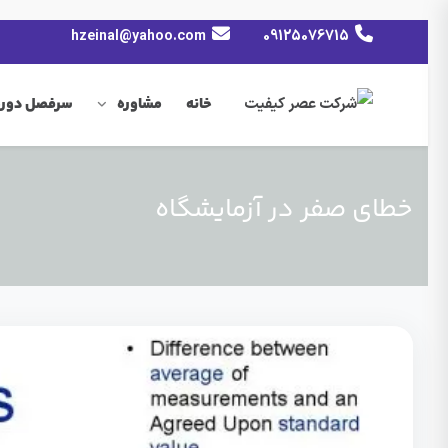
hzeinal@yahoo.com
09125076715
خانه
مشاوره
سرفصل دوره
خطای صفر در آزمایشگاه