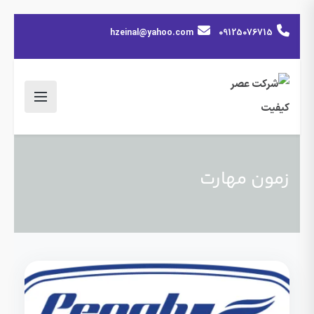
hzeinal@yahoo.com
09125076715
زمون مهارت