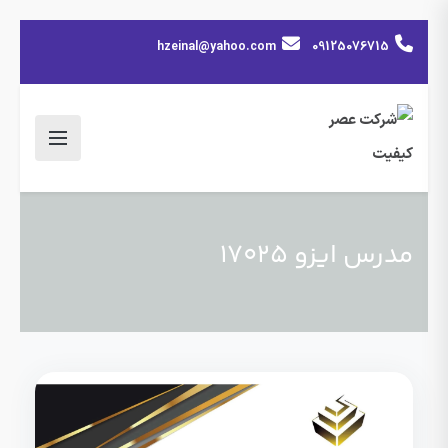
hzeinal@yahoo.com
09125076715
مدرس ایزو 17025