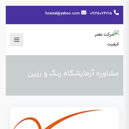
hzeinal@yahoo.com
09125076715
مشاوره آزمایشگاه رنگ و‌ رزین