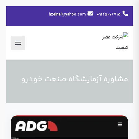
hzeinal@yahoo.com
09125076715
مشاوره آزمایشگاه صنعت خودرو