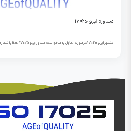
مشاوره ایزو 17025
مشاور ایزو 17025 درصورت تمایل به درخواست مشاور ایزو 17025 لطفا با شماره 09125076715 تماس...