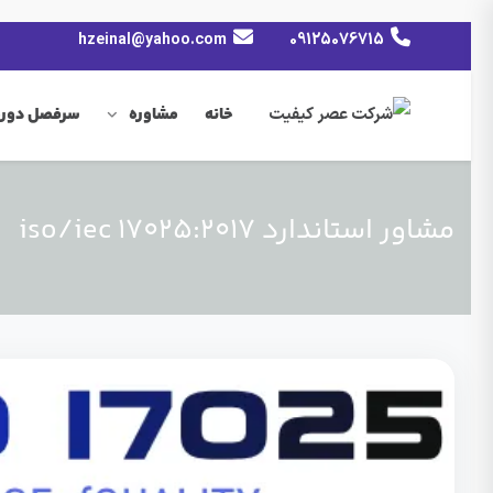
hzeinal@yahoo.com
09125076715
خانه
مشاوره
سرفصل دوره
مشاور استاندارد iso/iec 17025:2017