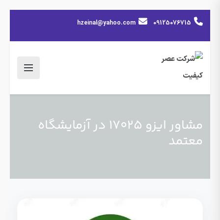
hzeinal@yahoo.com
09125076715
مشاور ایزو 17025 در آزمایشگاه
معتمد