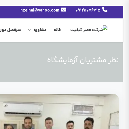
hzeinal@yahoo.com
09125076715
خانه
مشاوره
سرفصل دوره
نظر مشتریان آزمایشگاه