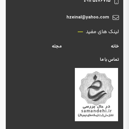
09125076715
hzeinal@yahoo.com
لینک های مفید
خانه
مجله
تماس با ما