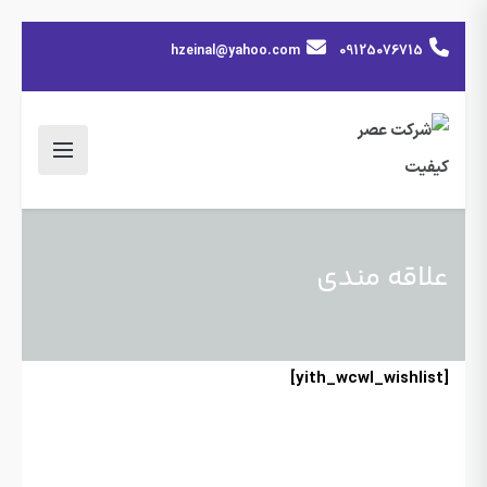
hzeinal@yahoo.com
09125076715
علاقه مندی
[yith_wcwl_wishlist]