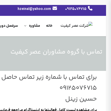
hzeinal@yahoo.com
09125076715
خانه
مشاوره
سرفصل دوره
تماس با گروه مشاوران عصر کیفیت
برای تماس با شماره زیر تماس حاصل ف
09125076715
حسین زینل
برای مشاهده لیست کامل فعالیتها به اینستاگرام مراجعه فرما