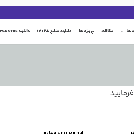
 ها
مقالات
پروژه ها
دانلود منابع 17025
دانلود QIP PSA STAS
رمایید.
یید: instagram :hzeinal