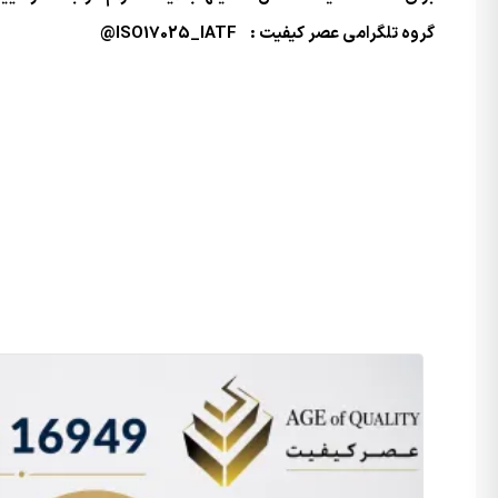
گروه تلگرامی عصر کیفیت : ISO17025_IATF@