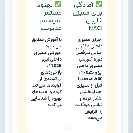
آمادگی
بهبود
برای ممیزی
مستمر
خارجی
سیستم
NACI
مدیریت
اجرای ممیزی
با آموزش مطابق
داخلی مؤثر بر
این
دوره
اساس
سرفصل
آموزشی ممیزی
دوره آموزشی
داخلی ایزو
ممیزی داخلی
17025
،
ایزو 17025
،
بازخوردهای
نقاط ضعف را
ارزشمندی از
قبل از ممیزی
فرآیندها دریافت
اعتباربخشی
کرده و زمینه‌های
آشکار کرده و
بهبود را شناسایی
شانس موفقیت
می‌کنید.
را افزایش
می‌دهد.