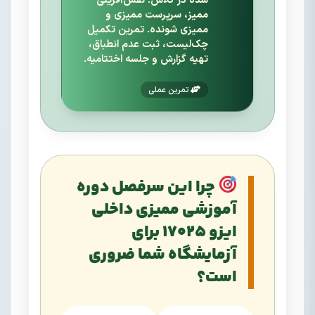
ممیز، سرپرست ممیزی و
ممیزی شونده. تمرین تکمیل
چک‌لیست، ثبت عدم انطباق،
تهیه گزارش و جلسه اختتامیه.
تمرین عملی
چرا این سرفصل دوره
آموزشی ممیزی داخلی
ایزو 17025 برای
آزمایشگاه شما ضروری
است؟