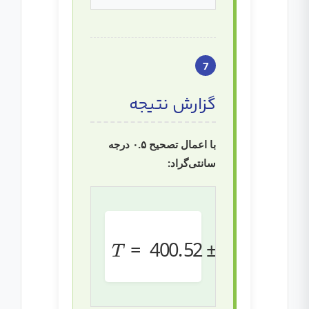
7
گزارش نتیجه
با اعمال تصحیح ۰.۵ درجه
سانتی‌گراد:
T
±
=
1.235
400.52
C
∘