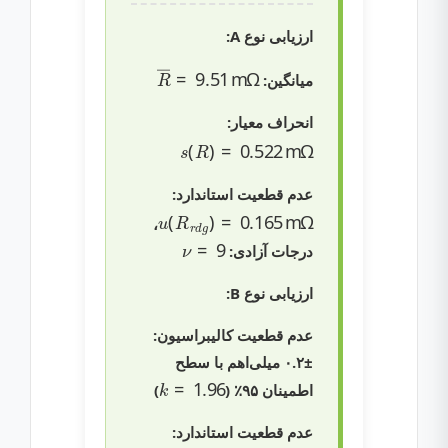
ارزیابی نوع A:
R
―
=
9.51
m
Ω
میانگین:
انحراف معیار:
s
(
R
)
=
0.522
m
Ω
عدم قطعیت استاندارد:
u
(
R
r
d
g
)
=
0.165
m
Ω
،
ν
=
9
درجات آزادی:
ارزیابی نوع B:
عدم قطعیت کالیبراسیون:
±۰.۲ میلی‌اهم با سطح
k
=
1.96
اطمینان ۹۵٪ (
)
عدم قطعیت استاندارد: