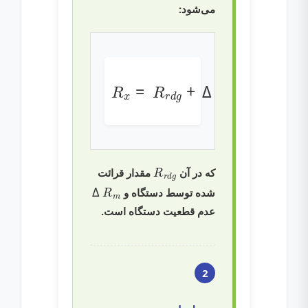
می‌شود:
R
x
=
Δ
R
R
r
m
d
g
+
R
r
d
g
که در آن
مقدار قرائت
Δ
R
m
شده توسط دستگاه و
عدم قطعیت دستگاه است.
2