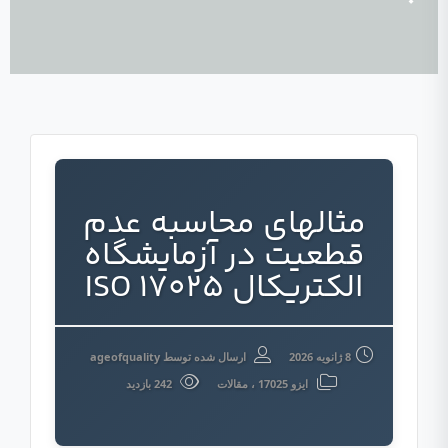
مثالهای محاسبه عدم
قطعیت در آزمایشگاه
الکتریکال ISO 17025
8 ژانویه 2026
ارسال شده توسط
ageofquality
ایزو 17025
،
مقالات
242 بازدید