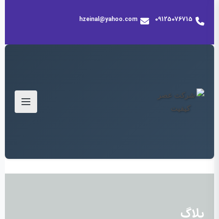
hzeinal@yahoo.com
09125076715
بلاگ