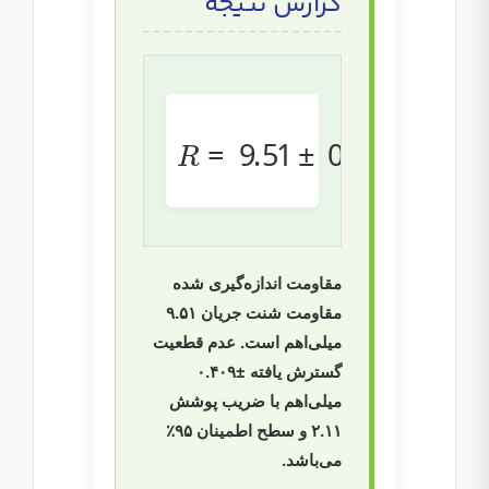
گزارش نتیجه
0.409
R
=
9.51
m
±
Ω
مقاومت اندازه‌گیری شده
مقاومت شنت جریان ۹.۵۱
میلی‌اهم است. عدم قطعیت
گسترش یافته ±۰.۴۰۹
میلی‌اهم با ضریب پوشش
۲.۱۱ و سطح اطمینان ۹۵٪
می‌باشد.