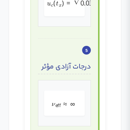
5
درجات آزادی مؤثر
ν
eff
≈
∞