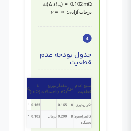
u
(
Δ
R
m
)
=
0.102
m
Ω
،
∞
=
ν
درجات آزادی:
4
جدول بودجه عدم
قطعیت
منبع عدم
مقدار
توزیع
u
i
نوع
c
i
قطعیت
(mΩ)
احتمالات
(mΩ)
تکرارپذیری
A
0.165
-
0.165
1
کالیبراسیون
B
0.200
نرمال
0.102
1
دستگاه