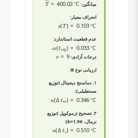
T
―
=
400.02
∘
C
میانگین:
انحراف معیار:
s
(
T
)
=
0.103
∘
C
عدم قطعیت استاندارد:
u
(
t
r
d
g
)
=
0.033
∘
C
،
ν
=
9
درجات آزادی:
ارزیابی نوع B:
۱. دماسنج دیجیتال (توزیع
مستطیلی):
u
(
Δ
t
m
)
=
0.346
∘
C
۲. تصحیح ترموکوپل (توزیع
نرمال، k=1.96):
u
(
Δ
t
c
)
=
0.510
∘
C