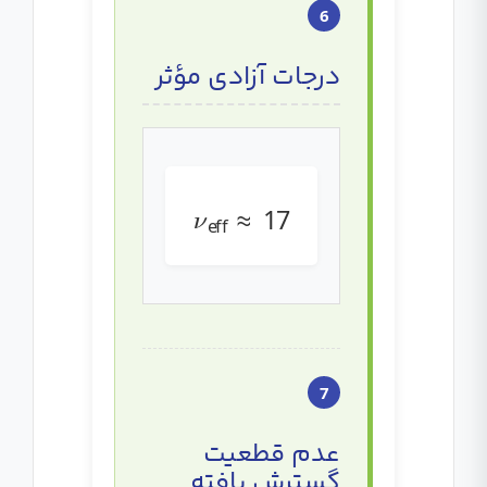
6
درجات آزادی مؤثر
ν
eff
≈
17
7
عدم قطعیت
گسترش یافته