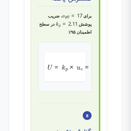
ν
eff
=
17
برای
، ضریب
k
p
=
2.11
پوشش
در سطح
اطمینان ۹۵٪
2.11
U
=
0.409
=
k
×
p
0.194
×
m
u
c
Ω
=
8