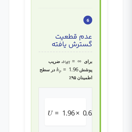
6
عدم قطعیت
گسترش یافته
∞
=
ν
eff
برای
، ضریب
k
p
=
1.96
پوشش
در سطح
اطمینان ۹۵٪
0.63
U
=
=
1.96
1.235
C
×
∘