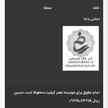
خانه
مجله
تماس با ما
تمام حقوق برای موسسه عصر کیفیت محفوظ است.حسین
زینل 09125076715