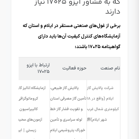
که به مشاور ایزو 17025 نیاز
دارند
برخی از غول‌های صنعتی مستقر در ایلام و استان که
آزمایشگاه‌های کنترل کیفیت آن‌ها باید دارای
گواهینامه ۱۷۰۲۵ باشند:
ارتباط با ایزو
نام صنعت
حوزه فعالیت
17025
شرکت پالایش گاز
پالایش گاز طبیعی،
آزمایشگاه آنالیز گاز،
ایلام (واقع در ۱۸
تأمین گاز مصرفی استان
کروماتوگرافی،
کیلومتری شمال غرب
و تقویت فشار گاز خط
کالیبراسیون و
شهر ایلام)
所
لوله سراسری و تأمین
آزمون‌های محیط
خوراک پتروشیمی ایلام
زیستی｜این