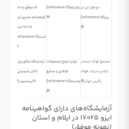
دو هزار تن در
یکپارچه[reference:16]
که موفق به اخذ
روز[reference:15]
所
گواهینامه ممیزی ایزو
所
۱۷۰۲۵ شده
است[reference:17]
所
مجتمع فولاد ششدار
تولید انواع محصولات
آزمایشگاه متالورژی و
ایلام و شرکت فولاد
فولادی و صنایع
آنالیز شیمیایی،
زاگرس ایوان
所
وابسته[reference:18]
کالیبراسیون所
所
آزمایشگاه‌های دارای گواهینامه
ایزو 17025 در ایلام و استان
(نمونه موفق)