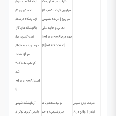
｜ظرفیت پالایش ۷۰۰
آزمایشگاه به عنوان
میلیون فوت مکعب گاز
نخستین و تنها
در روز｜برنده تندیس
آزمایشگاه در سطح
تعالی و جایزه ملی
پالایشگاه‌های گاز و
بهره‌وری[reference:6]
نفت کشور، برای
[reference:7]所
دومین دوره متوالی
موفق به اخذ
گواهینامه 17025
شده
است[reference:8]
所
شرکت پتروشیمی
تولید محصولات
آزمایشگاه شیمی،
ایلام
｜واقع در ۱۸
پتروشیمی (واحد
پلیمر، کروماتوگرافی