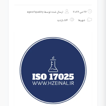
26 می 2026
ارسال شده توسط
ageofquality
شهرها
54 بازدید