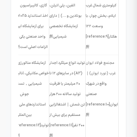
کیلومتری شمال غرب
الفین، پلی اتیلن،
گازی، کالیبراسیون｜
ایلام، بخش چوار، با
بوتادین و …)｜دارای
اخذ استاندارد 17025
وسعت ۱۲۲
آزمایشگاه تخصصی
برای آزمایشگاه این
هکتار[reference:9]
شیمیایی所
واحد صنعتی یکی از
所
الزامات اصلی است所
مجتمع فولاد ایوان
تولید انواع میلگرد آجدار
آزمایشگاه متالورژی،
غرب (نورد ایوان)
｜
(A3) در سایزهای ۱۲ تا
خواص مکانیکی، آنالیز
واقع در شهرک
۲۰ میلیمتر با ظرفیت
شیمیایی，تست
صنعتی
تولید سالانه ۲۰۰ هزار
جوش｜
ایوان[reference:10]
تن شمش｜اشتغالزایی
استانداردهای ملی و
所
مستقیم برای بیش از
بین‌المللی
۲۰۰ نفر[reference:11]
تولید[reference:12]
所
所