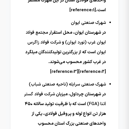
واحدهای فولادی استان در این شهرک مستقر
است.[reference:1]
شهرک صنعتی ایوان
در شهرستان ایوان، محل استقرار
مجتمع فولاد
ایوان غرب (نورد ایوان)
و
شرکت فولاد زاگرس
ایوان
است که از بزرگترین تولیدکنندگان میلگرد
در غرب کشور محسوب می‌شوند.
[reference:2][reference:3]
شهرک صنعتی سرابله (ناحیه صنعتی شباب)
در شهرستان چرداول، میزبان
شرکت فولاد گستر
آتنا (FGA)
است که با ظرفیت تولید سالانه ۴۵۰
هزار تن انواع لوله و پروفیل فولادی، یکی از
واحدهای صنعتی بزرگ استان محسوب