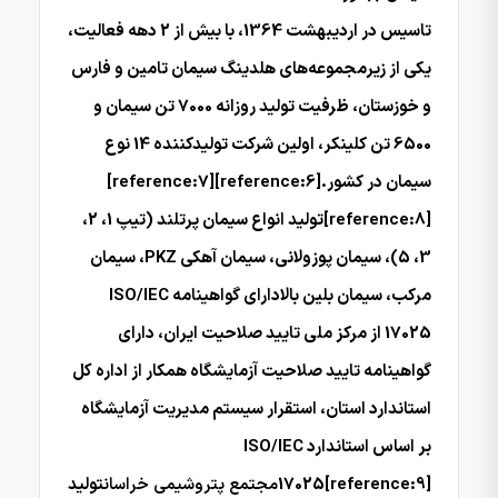
تاسیس در اردیبهشت 1364، با بیش از 2 دهه فعالیت،
یکی از زیرمجموعه‌های هلدینگ سیمان تامین و فارس
و خوزستان، ظرفیت تولید روزانه 7000 تن سیمان و
6500 تن کلینکر، اولین شرکت تولیدکننده 14 نوع
سیمان در کشور.[reference:6][reference:7]
[reference:8]تولید انواع سیمان پرتلند (تیپ 1، 2،
3، 5)، سیمان پوزولانی، سیمان آهکی PKZ، سیمان
مرکب، سیمان بلین بالادارای گواهینامه ISO/IEC
17025 از مرکز ملی تایید صلاحیت ایران، دارای
گواهینامه تایید صلاحیت آزمایشگاه همکار از اداره کل
استاندارد استان، استقرار سیستم مدیریت آزمایشگاه
بر اساس استاندارد ISO/IEC
17025[reference:9]
مجتمع پتروشیمی خراسان
تولید