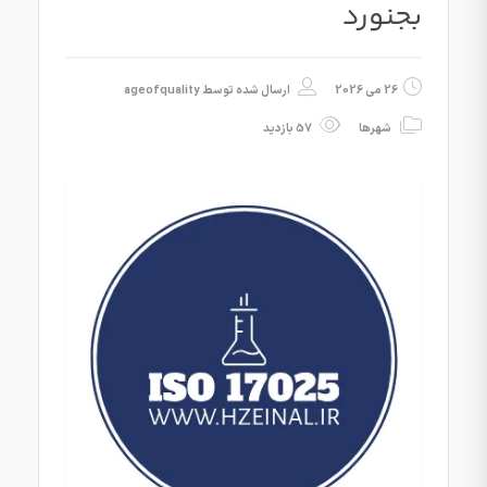
بجنورد
26 می 2026
ارسال شده توسط
ageofquality
شهرها
57 بازدید