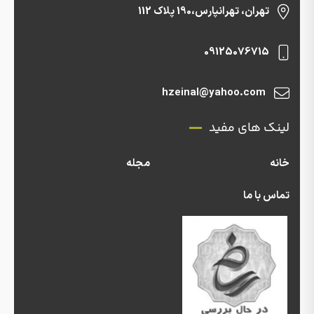
تهران، تهرانپارس،190 پلاک 112
09125076715
hzeinal@yahoo.com
لینک های مفید
خانه
مجله
تماس با ما