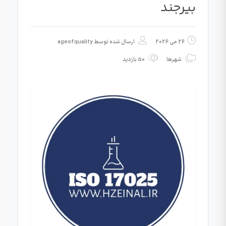
بیرجند
26 می 2026
ارسال شده توسط
ageofquality
شهرها
50 بازدید