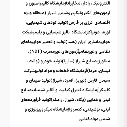
الکترونیک، رادار، مخابراتآزمایشگاه کالیبراسیون و
آزمون‌های الکترونیک
پتروشیمی شیراز
(منطقه ویژه
اقتصادی انرژی بر فارس)تولید کودهای شیمیایی،
اوره، آمونیاکآزمایشگاه آنالیز شیمیایی و پلیمر
شرکت
هواپیماسازی ایران (هسا)
تولید و تعمیر هواپیماهای
نظامی و غیرنظامیآزمون‌های غیرمخرب (NDT)،
متالورژی
صنایع شیراز (سایپا)
تولید خودرو (وانت،
نیسان، مزدا)آزمایشگاه قطعات و مواد اولیه
شرکت
سیمان فارس (نیریز، لامرد، شیراز)
تولید سیمان و
کلینکرآزمایشگاه کنترل کیفیت و آنالیز شیمیایی
صنایع
لبنی و غذایی (پگاه، شیراز، رامک)
تولید فرآورده‌های
لبنی، نوشیدنی، کنسروآزمایشگاه میکروبیولوژی و
شیمی مواد غذایی