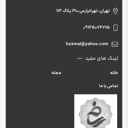
تهران، تهرانپارس،190 پلاک 112
09125076715
hzeinal@yahoo.com
لینک های مفید
خانه
مجله
تماس با ما