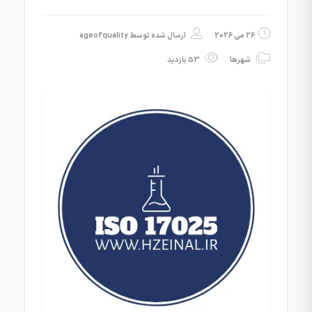
26 می 2026
ارسال شده توسط
ageofquality
شهرها
53 بازدید