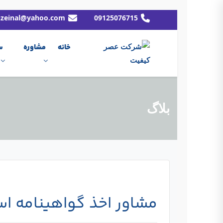
hzeinal@yahoo.com
09125076715
خانه
مشاوره
س
بلاگ
مشاور اخذ گواهینامه استاندارد ای