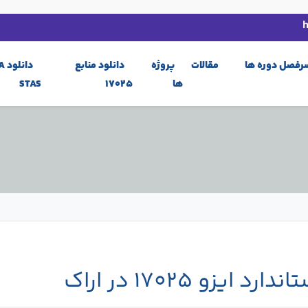
رفصل دوره ها
مقالات
پروژه
دانلود منابع
دان
ها
17025
STAS
زو 17025 در اراک