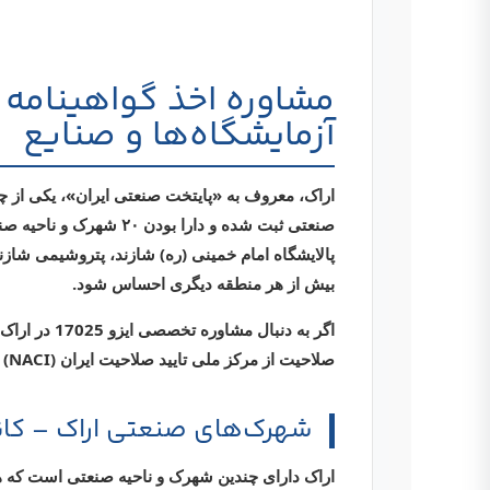
آزمایشگاه‌ها و صنایع
اراک، معروف به «پایتخت صنعتی ایران»
، یکی از 
صنعتی ثبت شده
و دارا بودن ۲۰ شهرک و ناحیه صنعتی فعال، جایگاه ویژه‌ای در اقتصاد ملی دارد. وجود صنایع مادر مانند
پالایشگاه امام خمینی (ره) شازند
،
پتروشیمی شازن
بیش از هر منطقه دیگری احساس شود.
اگر به دنبال
مشاوره تخصصی ایزو 17025 در اراک
صلاحیت از
مرکز ملی تایید صلاحیت ایران (NACI)
ه
شهرک‌های صنعتی اراک – کانون‌ه
اراک دارای چندین شهرک و ناحیه صنعتی است که هر 