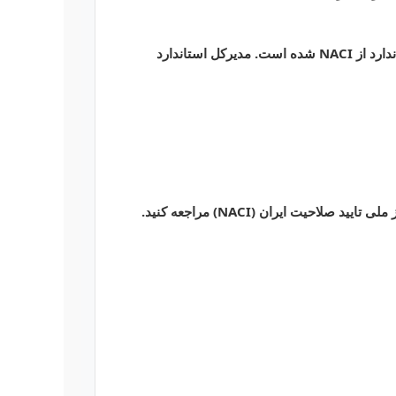
این آزمایشگاه در ۶ گروه عمده (مواد غذایی، سموم، میکروبیولوژی و...) موفق به اخذ گواهینامه تایید صلاحیت همکار استاندارد از NACI شده است. مدیرکل استاندارد
لی تایید صلاحیت ایران (NACI)
مراجعه کنید.