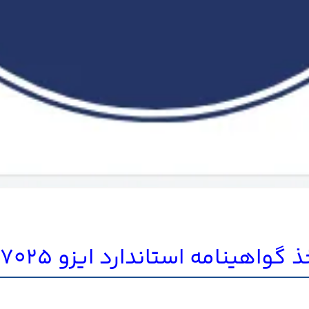
اهینامه استاندارد ایزو 17025 در اراک