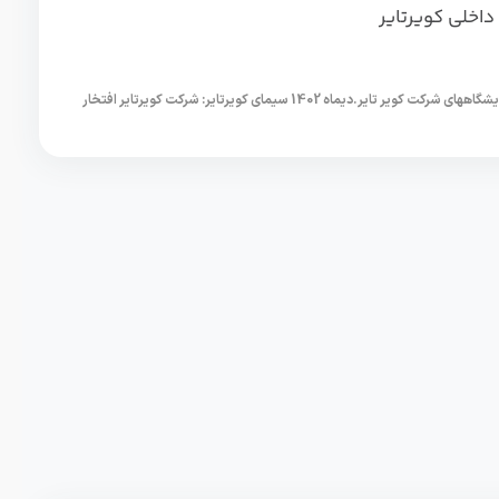
مشاوره ایزو 17025.ممیزی داخلی آزمایشگاههای شرکت کویر تایر.دیماه 1402 سیمای کویرتایر: شرکت کویرتایر افتخار