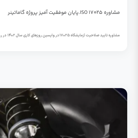
مشاوره ISO 17025.پایان موفقیت آمیز پروژه گاماتینر
مشاوره تایید صلاحیت آزمایشگاه ۱۷۰۲۵ در واپسین روزهای کاری سال ۱۴۰۲ در روز ۲۴ اسفند...