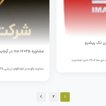
مشاوره iso 17025 در آزمایشگاه دارویی شیراز
مشاوره رفع عدم انطباقهای ارزیابی ISO17025 در شرکت ایمن تک پیشرو.جاجرود.دی ماه 1402.تایید صلاحیت
مشاوره رفع عدم انطباقهای ارزیابی iso 17025 مشاوره تایید صلاحیت آزمایشگاه برگزاری دوره های آموزشی...
2
1