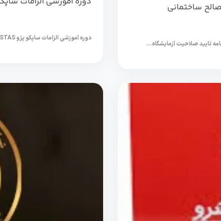
دوره آموزشی الزامات ساپکو پژو AS
دوره آموزشی الزامات ساپکو پژو QIP STAS درشرکت تکلانتوس مشهد QIP PSA -دوره VS دی...