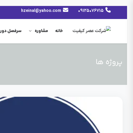
hzeinal@yahoo.com
09125076715
خانه
مشاوره
سرفصل دوره
پروژه ها