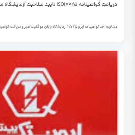
دریافت گواهینامه ISO17025 تایید صلاحیت آزمایشگاه مصالح ساختمانی
مشاوره اخذ گواهینامه ایزو ۱۷۰۲۵ آزمایشگاه پایان موفقیت آمیز و دریافت گواهینامه تایید صلاحیت آزمایشگاه...