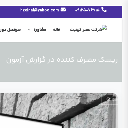
hzeinal@yahoo.com
09125076715
خانه
مشاوره
سرفصل دوره
ریسک مصرف کننده در گزارش آزمون