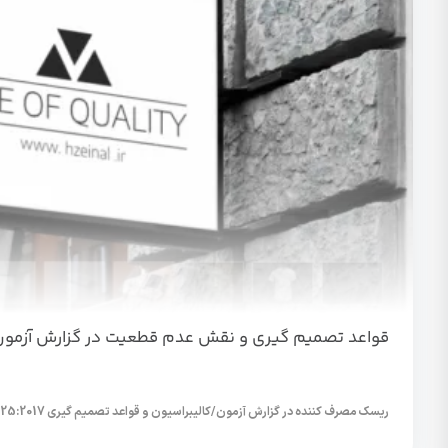
قواعد تصمیم گیری و نقش عدم قطعیت در گزارش آزمون
ریسک مصرف کننده در گزارش آزمون/کالیبراسیون و قواعد تصمیم گیری ISO 17025:2017 مستلزم آن است...