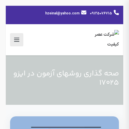
hzeinal@yahoo.com
09125076715
صحه گذاری روشهای آزمون در ایزو
17025