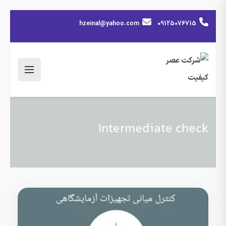
hzeinal@yahoo.com
09125076715
Intermediate check