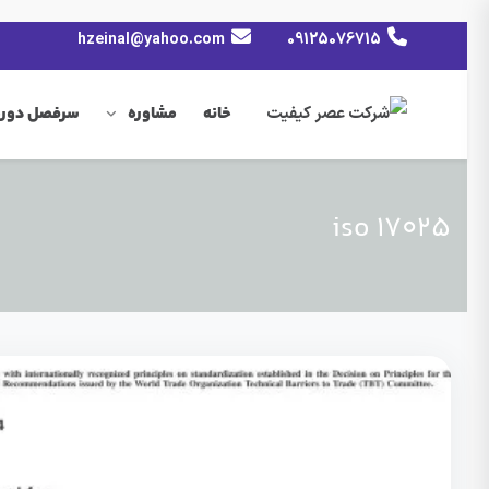
hzeinal@yahoo.com
09125076715
خانه
مشاوره
سرفصل دوره
iso 17025