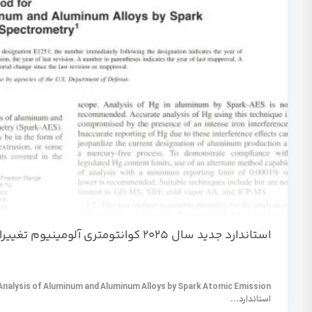
استاندارد جدید سال 2025 کوانتومتری آلومینیوم تغییرات آن نسبت به ورژن قبلی
nalysis of Aluminum and Aluminum Alloys by Spark Atomic Emission
استاندارد...