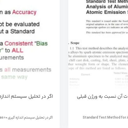
اگر در تحلیل سیستم اندازه گیری biase=0 باش
Standard Test Method for A
اگر در تحلیل سیستم اندازه گیری bias=0 باشد چه کنیم و یا اریبی در نمونه...