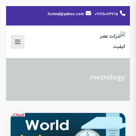
hzeinal@yahoo.com
09125076715
metrology