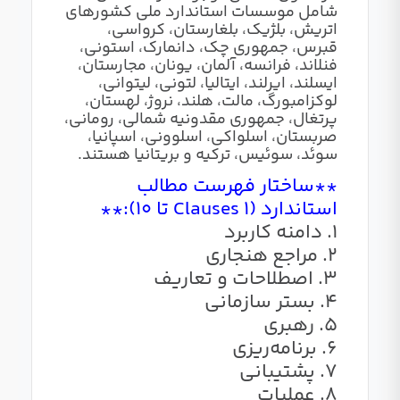
شامل موسسات استاندارد ملی کشورهای
اتریش، بلژیک، بلغارستان، کرواسی،
قبرس، جمهوری چک، دانمارک، استونی،
فنلاند، فرانسه، آلمان، یونان، مجارستان،
ایسلند، ایرلند، ایتالیا، لتونی، لیتوانی،
لوکزامبورگ، مالت، هلند، نروژ، لهستان،
پرتغال، جمهوری مقدونیه شمالی، رومانی،
صربستان، اسلواکی، اسلوونی، اسپانیا،
سوئد، سوئیس، ترکیه و بریتانیا هستند.
**ساختار فهرست مطالب
استاندارد (Clauses 1 تا 10):**
1. دامنه کاربرد
2. مراجع هنجاری
3. اصطلاحات و تعاریف
4. بستر سازمانی
5. رهبری
6. برنامه‌ریزی
7. پشتیبانی
8. عملیات