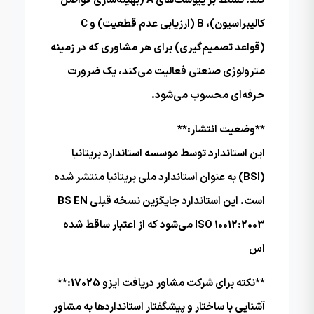
کند. تسلط بر پیوست‌های A (بهینه‌سازی فواصل
کالیبراسیون)، B (ارزیابی عدم قطعیت) و C
(قواعد تصمیم‌گیری) برای هر مشاوری که در زمینه
مترولوژی صنعتی فعالیت می‌کند، یک ضرورت
حرفه‌ای محسوب می‌شود.
**وضعیت انتشار:**
این استاندارد توسط موسسه استاندارد بریتانیا
(BSI) به عنوان استاندارد ملی بریتانیا منتشر شده
است. این استاندارد جایگزین نسخه قبلی BS EN
ISO 10012:2003 می‌شود که از اعتبار ساقط شده
اس
**نکته برای شرکت مشاور دریافت ایزو 17025:**
آشنایی با ساختار و پیشگفتار استانداردها به مشاور