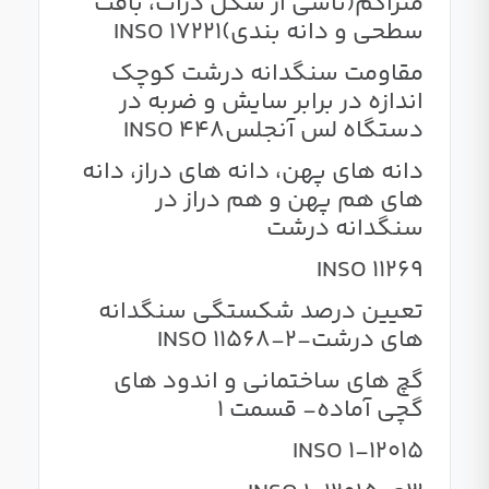
متراکم(ناشی از شکل ذرات، بافت
سطحی و دانه بندی)INSO 17221
مقاومت سنگدانه درشت کوچک
اندازه در برابر سایش و ضربه در
دستگاه لس آنجلسINSO 448
دانه های پهن، دانه های دراز، دانه
های هم پهن و هم دراز در
سنگدانه درشت
INSO 11269
تعیین درصد شکستگی سنگدانه
های درشت-INSO 11568-2
گچ های ساختمانی و اندود های
گچی آماده- قسمت 1
INSO 1-12015