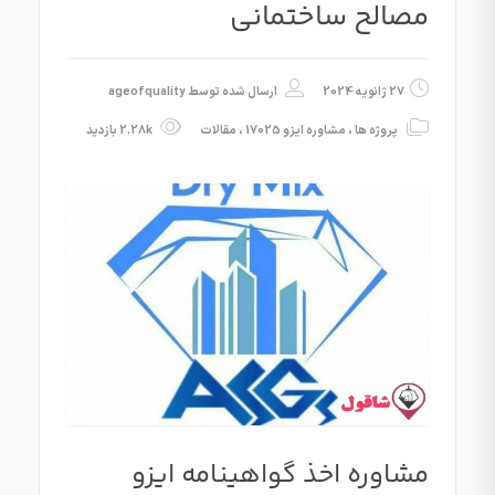
مصالح ساختمانی
27 ژانویه 2024
ارسال شده توسط
ageofquality
پروژه ها
،
مشاوره ایزو 17025
،
مقالات
2.28k بازدید
مشاوره اخذ گواهینامه ایزو