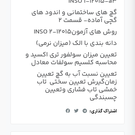
INSO 1-12015-a3
گچ های ساختمانی و اندود های
گچی آماده- قسمت 2
روش های آزمونINSO 2-12015
دانه بندی با الک (میزان نرمی)
تعیین میزان سولفور تری اکسید و
محاسبه کلسیم سولفات معادل
تعیین نسبت آب به گچ تعیین
زمان‌گیرش تعیین سختی تاب
خمشی تاب فشاری و‌تعیین
چسبندگی
اشتراک گذاری: