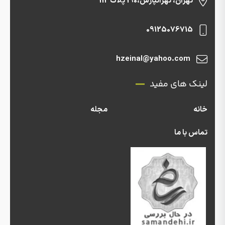
تهران، تهرانپارس،190 پلاک 112
09125076715
hzeinal@yahoo.com
لینک های مفید
خانه
مجله
تماس با ما