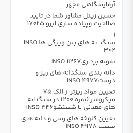
آزمایشگاهی مجهز
حسین زینل مشاور شما در تایید
صلاحیت و‌پیاده سازی ایزو 17025
1
سنگدانه های بتن ویژگی ها INSO
302
نمونه برداریINSO 11267
دانه بندی سنگدانه های ریز و
درشتINSO 4977
تعیین مواد ریزتر از الک 75
میکرومتر (نمره 200) در سنگدانه
های معدنی با شستشوINSO 446
تعیین کلوخه های رسی و دانه های
سست INSO 4978