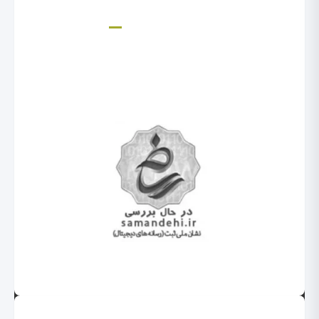
hzeinal@yahoo.com
لینک های مفید
خانه
مجله
تماس با ما
تمام حقوق برای موسسه عصر کیفیت محفوظ است.حسین زینل