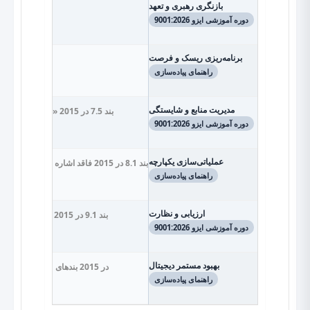
بازنگری رهبری و تعهد
دوره آموزشی ایزو 9001:2026
برنامه‌ریزی ریسک و فرصت
راهنمای پیاده‌سازی
مدیریت منابع و شایستگی
بند 7.5 در 2015 «رویه مستند» را الزام می‌کرد، اما 2026 آن را حذف و به «اطلاعات مستند» (پایگاه داده، نرم‌افزارها، دانش ضمنی) تغییر داده است. بند 7.2 شایستگی‌های تحلیل داده، امنیت سایبری و سواد دیجیتال را اجباری کرده.
دوره آموزشی ایزو 9001:2026
عملیاتی‌سازی یکپارچه
بند 8.1 در 2015 فاقد اشاره به فناوری دیجیتال بود، در 2026 سازمان موظف است «اینترنت اشیا، داده‌های بزرگ و هوش مصنوعی» را در کنترل فرآیندها لحاظ کند. بند 8.5.2 ردیابی را تا سطح تأمین‌کننده اولیه الزامی کرده.
راهنمای پیاده‌سازی
ارزیابی و نظارت
بند 9.1 در 2015 بر رضایت مشتری و عملکرد فرآیندها متمرکز بود. در 2026 سازمان باید «فرهنگ کیفیت، رفتارهای اخلاقی و شاخص‌های پایداری» را نیز ارزیابی کند. ممیزی داخلی (بند 9.2) باید این ابعاد را پوشش دهد.
دوره آموزشی ایزو 9001:2026
بهبود مستمر دیجیتال
در 2015 بندهای 10.1 و 10.3 جدا بودند. 2026 آنها را در یک بند (10.1) تلفیق کرده و بر «داده‌های قابل اتکا و دیجیتال» تأکید دارد. سازمان باید از تحلیل داده‌های بزرگ برای کشف فرصت‌های بهبود استفاده کند.
راهنمای پیاده‌سازی