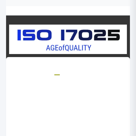
درباره ما
گروه مشاوران عصر کیفیت با بیش از 24 سال فعالیت در حوزه سیستمهای
مدیریت کیفیت به رضایت مشتریان خود افتخار می کند.
تهران، تهرانپارس،190 پلاک 112
09125076715