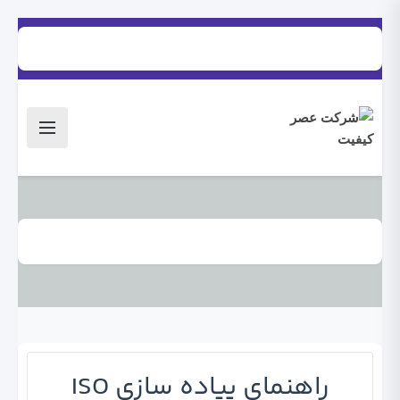
hzeinal@yahoo.com
09125076715
بلاگ
راهنمای پیاده سازی ISO