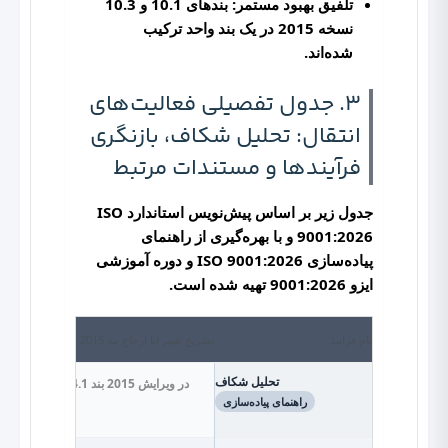
تلفیق بهبود مستمر:
بندهای 10.1 و 10.3
نسخه 2015 در یک بند واحد ترکیب
شده‌اند.
3. جدول تفصیلی فعالیت‌های
انتقال: تحلیل شکاف، بازنگری
فرآیندها و مستندات مرتبط
جدول زیر بر اساس پیش‌نویس استاندارد ISO
9001:2026 و با بهره‌گیری از
راهنمای
پیاده‌سازی ISO 9001:2026
و
دوره آموزشی
ایزو 9001:2026
تهیه شده است.
نام فرایند
تشریح تغییر (با ارجاع بند 2015 و 2026)
تحلیل شکاف
در ویرایش 2015 بند 4.1 تنها به درک زمینه سازمان اشاره داشت، اما در ویرایش 2026 الزام صریح به ارزیابی «ریسک تغییرات اقلیمی» و «فناوری‌های نوظهور (AI، IoT)» اضافه شده. بند 4.2 ذی‌نفعان شامل پایداری و اخلاق است.
راهنمای پیاده‌سازی