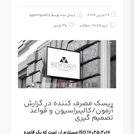
27 مارس 2024
ارسال شده توسط
ageofquality
ایزو 17025
،
مقالات
3k بازدید
ریسک مصرف کننده در گزارش
آزمون/کالیبراسیون و قواعد
تصمیم گیری
ISO 17025:2017 مستلزم آن است که یک قاعده