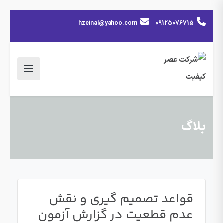
hzeinal@yahoo.com
09125076715
بلاگ
قواعد تصمیم گیری و نقش
عدم قطعیت در گزارش آزمون