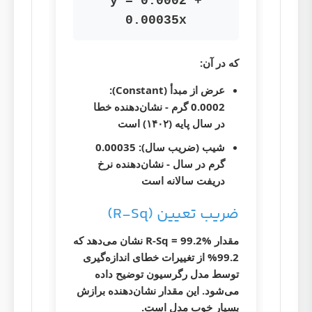
y = 0.0002 +
0.00035x
که در آن:
عرض از مبدأ (Constant)
:
0.0002 گرم - نشان‌دهنده خطا
در سال پایه (۱۴۰۲) است
شیب (ضریب سال)
: 0.00035
گرم در سال - نشان‌دهنده نرخ
دریفت سالانه است
ضریب تعیین (R-Sq)
مقدار R-Sq = 99.2% نشان می‌دهد که
99.2% از تغییرات خطای اندازه‌گیری
توسط مدل رگرسیون توضیح داده
می‌شود. این مقدار نشان‌دهنده برازش
بسیار خوب مدل است.