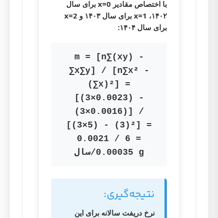
با اختصاص مقادیر x=0 برای سال
۱۴۰۲، x=1 برای سال ۱۴۰۳ و x=2
برای سال ۱۴۰۴:
m = [n∑(xy) -
∑x∑y] / [n∑x² -
(∑x)²] =
[(3×0.0023) -
(3×0.0016)] /
[(3×5) - (3)²] =
0.0021 / 6 =
0.00035 g/سال
نتیجه‌گیری:
نرخ دریفت سالانه برای این