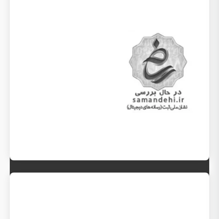
تماس با ما
تمام حقوق برای موسسه عصر کیفیت محفوظ
است.حسین زینل 09125076715