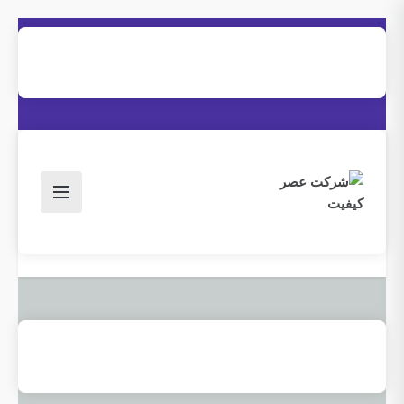
hzeinal@yahoo.com
09125076715
بلاگ