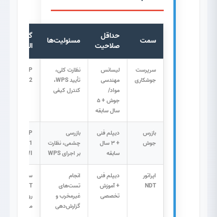
حداقل
گواهینامه
سمت
مسئولیت‌ها
صلاحیت
الزامی
سرپرست
لیسانس
نظارت کلی،
CSWIP
جوشکاری
مهندسی
تأیید WPS،
3.2 یا IWE
مواد/
کنترل کیفی
جوش + ۵
سال سابقه
بازرس
دیپلم فنی
بازرسی
CSWIP
جوش
+ ۳ سال
چشمی، نظارت
3.1 یا AWS
سابقه
بر اجرای WPS
CWI
اپراتور
دیپلم فنی
انجام
سطح ۲
NDT
+ آموزش
تست‌های
ASNT در
تخصصی
غیرمخرب و
روش
گزارش‌دهی
مربوطه