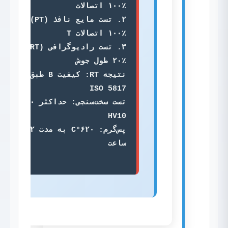
۲. تست مایع نافذ (PT): 
۳. تست رادیوگرافی (RT): 
نتیجه RT: کیفیت B طبق 
تست سخت‌سنجی: حداکثر ۲۴۰ 
پس‌گرم: ۶۲۰°C به مدت ۲ 