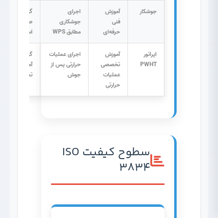
جوشکار
آموزش
اجرای
گواهی
فنی
جوشکاری
صلاحیت بر
حرفه‌ای
مطابق WPS
اساس کد
اپراتور
آموزش
اجرای عملیات
گواهی
PWHT
تخصصی
حرارتی پس از
آموزش
عملیات
جوش
تخصصی
حرارتی
سطوح کیفیت ISO
3834