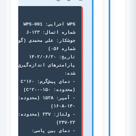
جوشکار: علی محمدی (گواهی 
پارامترهای اندازه‌گیری 
- دمای پیش‌گرم: ۱۶۰°C 
- آمپر: ۱۵۲A (محدوده: 
- ولتاژ: ۲۳V (محدوده: 
- دمای بین پاسی: 