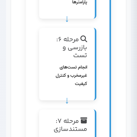
پارامترها
مرحله ۶:
بازرسی و
تست
انجام تست‌های
غیرمخرب و کنترل
کیفیت
مرحله ۷:
مستندسازی