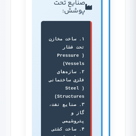
صنایع تحت
پوشش:
۱. ساخت مخازن 
تحت فشار 
(Pressure 
۲. سازه‌های 
فلزی ساختمانی 
(Steel 
۳. صنایع نفت، 
گاز و 
۴. ساخت کشتی 