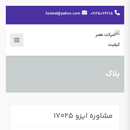
hzeinal@yahoo.com
09125076715
بلاگ
مشاوره ایزو 17025