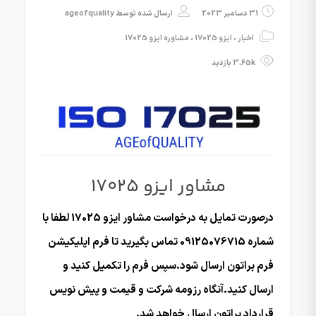
31 دسامبر 2023
ارسال شده توسط
ageofquality
اخبار
،
ایزو 17025
،
مشاوره ایزو 17025
3.65k بازدید
مشاور ایزو 17025
درصورت تمایل به درخواست مشاور ایزو 17025 لطفا با
شماره 09125076715 تماس بگیرید تا فرم اپلیکیشن
فرم براتون ارسال شود.سپس فرم را تکمیل کنید و
ارسال کنید.آنگاه رزومه شرکت و قیمت و پیش نویس
قرارداد براتون ارسال خواهد شد.