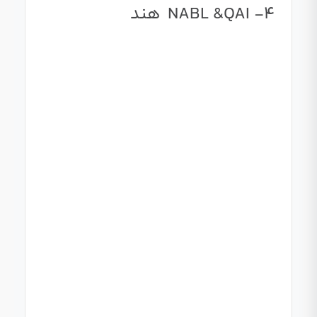
4- NABL &QAI هند