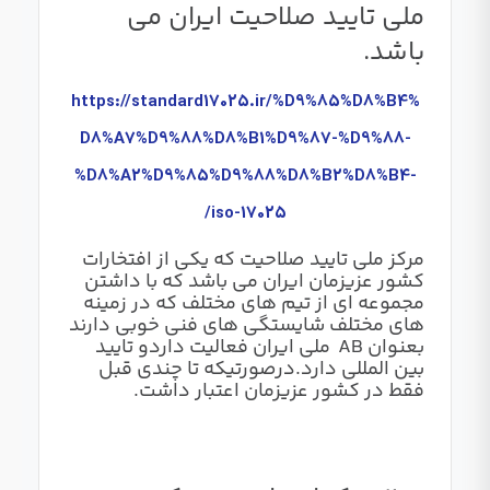
ملی تایید صلاحیت ایران می
باشد.
https://standard17025.ir/%D9%85%D8%B4%
D8%A7%D9%88%D8%B1%D9%87-%D9%88-
%D8%A2%D9%85%D9%88%D8%B2%D8%B4-
iso-17025/
مرکز ملی تایید صلاحیت که یکی از افتخارات
کشور عزیزمان ایران می باشد که با داشتن
مجموعه ای از تیم های مختلف که در زمینه
های مختلف شایستگی های فنی خوبی دارند
بعنوان AB ملی ایران فعالیت داردو تایید
بین المللی دارد.درصورتیکه تا چندی قبل
فقط در کشور عزیزمان اعتبار داشت.