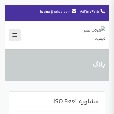
hzeinal@yahoo.com
09125076715
بلاگ
مشاوره ISO 9001