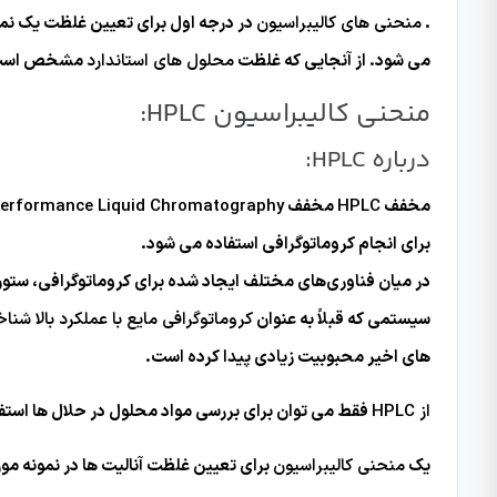
.
منحنی های کالیبراسیون
در درجه اول برای تعیین غلظت یک نمو
می شود. از آنجایی که غلظت
محلول های استاندارد
مشخص است، ج
منحنی کالیبراسیون HPLC:
درباره HPLC:
مخفف
HPLC
مخفف
High Performance Liquid Chromatography می باشد. “کروم
برای انجام کروماتوگرافی استفاده می شود.
در میان فناوری‌های مختلف ایجاد شده برای کروماتوگرافی، ستون‌ه
سیستمی که قبلاً به عنوان
کروماتوگرافی مایع با عملکرد بالا شنا
های اخیر محبوبیت زیادی پیدا کرده است.
از HPLC
فقط می توان برای بررسی مواد محلول در حلال ها استفا
یک
منحنی کالیبراسیون
برای تعیین غلظت آنالیت ها در نمونه مور