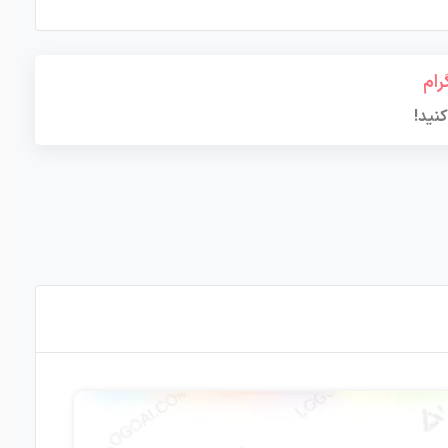
رام
کنید!