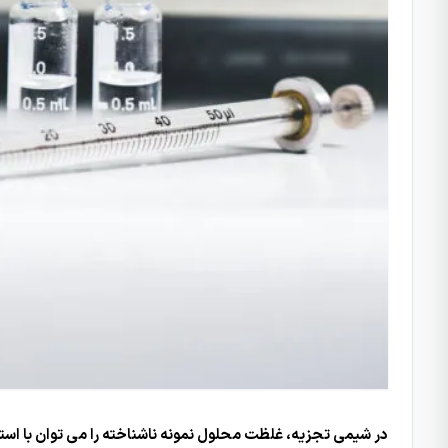
در شیمی تجزیه، غلظت محلول نمونه ناشناخته را می توان با استف