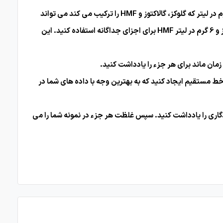
یک راه حل مرجع ارائه کنید که همه بخش ها را، هم به طور کلی و هم به صورت جداگانه، در بر می گیرد. یک محلول ذخیره 6 گرم در لیتر که گلوکز، گالاکتوز و HMF را ترکیب می کند می تواند
برای تولید پنج محلول استاندارد مختلف از طریق رقت سازی سریال استفاده شود. از غلظت های 6 گرم در لیتر گلوکز، 6 گرم در لیتر گالاکتوز و 6 گرم در لیتر HMF برای اجزای جداگانه استفاده کنید. این
ان ماند برای هر جزء را یادداشت کنید.
 مستقیم ایجاد کنید که به بهترین وجه با داده های شما در
اری را یادداشت کنید. سپس غلظت هر جزء در نمونه شما را می