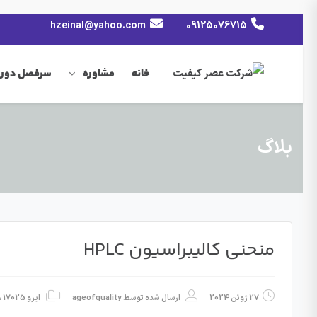
hzeinal@yahoo.com
09125076715
خانه
مشاوره
سرفصل دوره
بلاگ
منحنی کالیبراسیون HPLC
27 ژوئن 2024
ارسال شده توسط
ageofquality
ایزو 17025
،