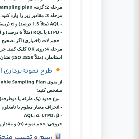
مرحله 2:
گزینه
sampling plan
مرحله 3:
مقادیر زیر را وارد کنید:
- AQL (مثلاً 1.5 درصد) و α (ریسک تولیدکننده، معمولاً 0.05)
- LTPD یا RQL (مثلاً 6 درصد) و β (ریسک مصرف‌کننده، معمولاً 0.10)
- حجم لات (اختیاری) اگر تصحیح 
مرحله 4:
استاندارد (مثلاً ISO 2859) نشان داده می‌شود.
طرح نمونه‌برداری از نوع 
از منوی
iable Sampling Plan
مشخص کنید:
- نوع حدود (یک طرفه یا دوطرفه)
- انحراف معیار معلوم یا نامعلوم
- AQL، α، LTPD، β
خروجی: حجم نمونه (n) و مقدار پذیرش k (مقدار بحرانی) مطابق با استاندارد ISO 3951 یا ANSI Z1.9.
رسم و تفسیر منحنی 