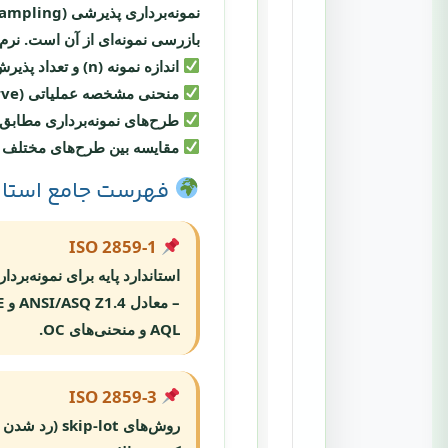
بازرسی نمونه‌ای از آن است. نرم‌
اندازه نمونه (n) و تعداد پذیرش (c) را مطابق با ریسک تولیدکننده (α) و ریسک مصرف‌کننده (β) تعیین کنند.
منحنی مشخصه عملیاتی (OC Curve) را رسم و تحلیل کنند.
طرح‌های نمونه‌برداری مطابق با
مقایسه بین طرح‌های مختلف (تک‌
فهرست جامع استاند
ISO 2859-1
AQL و منحنی‌های OC.
ISO 2859-3
روش‌های ip-lot