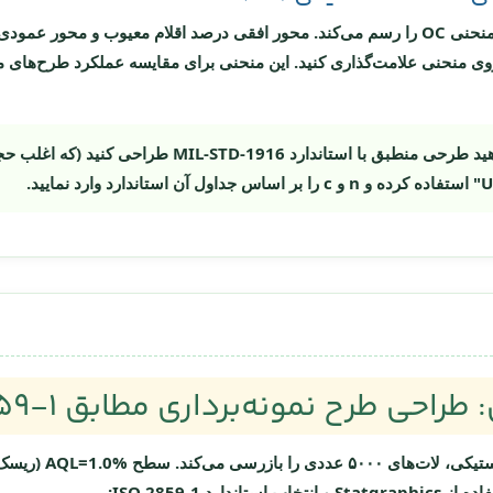
پس از طراحی، Statgraphics منحنی OC را رسم می‌کند. محور افقی درصد اقلام معیوب و
انید نقاط AQL و LTPD را روی منحنی علامت‌گذاری کنید. این منحنی برای مقایسه عملکرد ط
اگر می‌خواهید طرحی منطبق با استاندارد L-STD-1916
احی طرح نمونه‌برداری مطابق ISO 2859-1