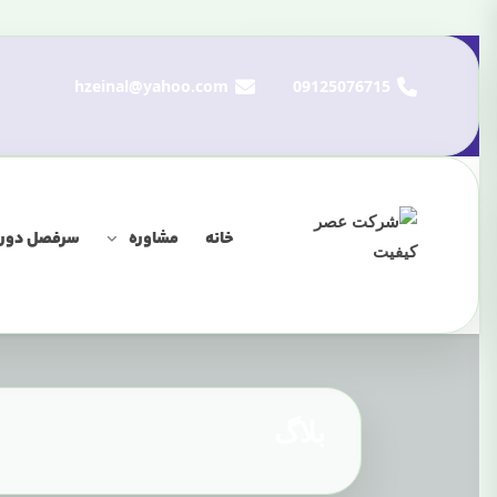
hzeinal@yahoo.com
09125076715
خانه
مشاوره
سرفصل دوره
بلاگ