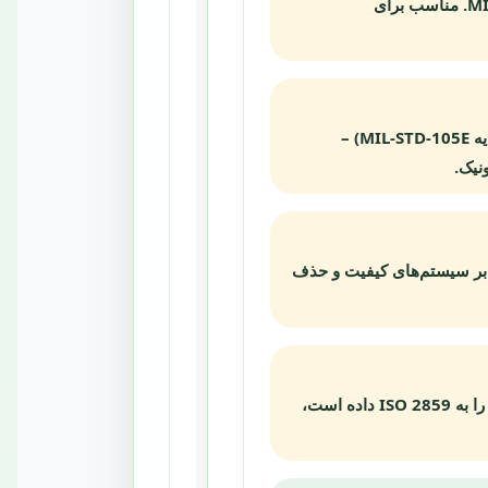
ANSI/ASQ Z1.9 و MIL-STD-414. مناسب برای
نسخه آمریکایی ISO 2859 (بر پایه MIL-STD-105E) –
نیک.
 بر سیستم‌های کیفیت و حذف
استاندارد بریتانیایی که جای خود را به ISO 2859 داده است،