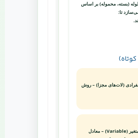
قبول یا رد یک لوله (بسته، محموله) بر اساس
‌سازد تا:
کوتاه)
نفرادی (لات‌های مجزا) – روش
استاندارد نمونه‌برداری به روش متغیر (Variable) – معادل