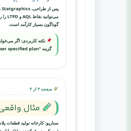
می‌تو
گوناگون بسیار کارآمد است.
نکته کاربردی:
گزینه "User specified plan" استفاده کرده و n و c را بر اساس جداول آن استاندارد وارد نمایید.
صفحه ۳ از ۳
مثال واقعی: طر
سناریو:
(ریسک مصرف‌کننده ۱۰٪). با استفاده از Statgraphics و انتخاب استاندارد ISO 2859-1: