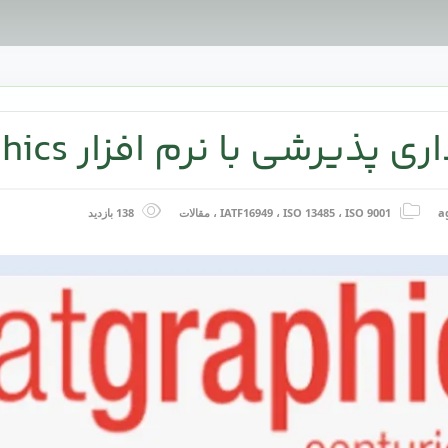
پذیرشی با نرم افزار Statgraphics
a
ISO 9001
،
ISO 13485
،
IATF16949
،
مقالات
138 بازدید