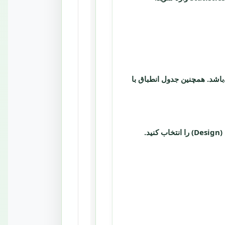
نید. خروجی شامل n (حجم نمونه)، c (حداکثر تعداد عیوب مجاز) و منحنی OC می‌باشد. همچنین جدول انطباق با
. حالت طراحی (Design) را انتخاب کنید.