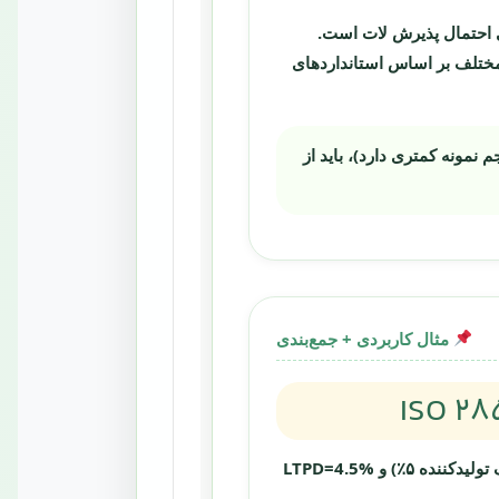
 محور عمودی احتمال پذیرش لات است.
رح‌های مختلف بر اساس استانداردهای
MI طراحی کنید (که اغلب حجم نمونه کمتری دارد)، باید از
مثال کاربردی + جمع‌بندی
کارخانه تولید قطعات پلاستیکی، لات‌های ۵۰۰۰ عددی را بازرسی می‌کند. سطح AQL=1.0% (ریسک تولیدکننده ۵٪) و LTPD=4.5%