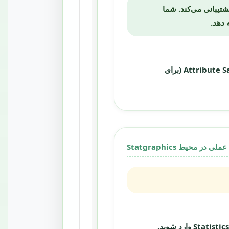
Statgr مستقیماً از استانداردهای ISO 2859، ISO 3951، ANSI Z1.4 و Z1.9 پشتیبانی می‌کند. شما
Attribute S
(برای
ی در محیط Statgraphics
Statisti
وارد شوید.