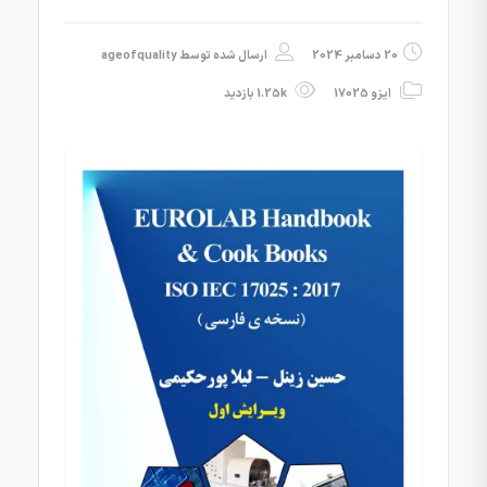
20 دسامبر 2024
ارسال شده توسط
ageofquality
ایزو 17025
1.25k بازدید