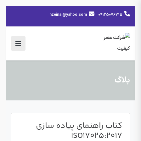
hzeinal@yahoo.com
09125076715
بلاگ
کتاب راهنمای پیاده سازی
ISO17025:2017