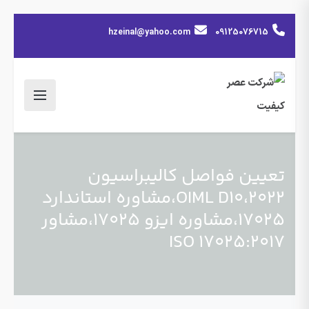
hzeinal@yahoo.com
09125076715
تعیین فواصل کالیبراسیون
2022،OIML D10،مشاوره استاندارد
17025،مشاوره ایزو 17025،مشاور
ISO 17025:2017